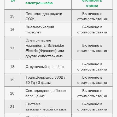
14
стоимость
электрошкафа
станка
Пистолет для подачи
Включено в
15
СОЖ
стоимость станка
Пневматический
Включено в
16
пистолет
стоимость станка
Электрические
компоненты Schneider
Включено в
17
Electric (Франция) или
стоимость станка
другие сопоставимые
Включено в
18
Стружечный конвейер
стоимость станка
Трансформатор 380В /
Включено в
19
50 Гц / 3 фазы
стоимость станка
Светодиодное рабочее
Включено в
20
освещение
стоимость станка
Система
Включено в
21
автоматической смазки
стоимость станка