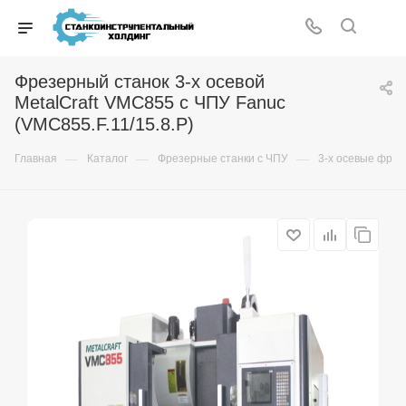
Фрезерный станок 3-х осевой
MetalCraft VMC855 с ЧПУ Fanuc
(VMC855.F.11/15.8.P)
—
—
—
Главная
Каталог
Фрезерные станки с ЧПУ
3-x осевые фрез