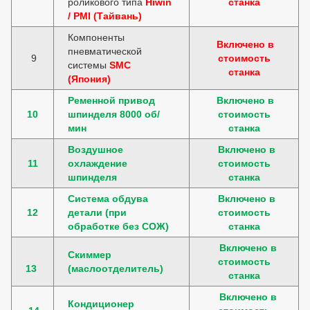
роликового типа
Hiwin
станка
/ PMI (Тайвань)
Компоненты
Включено в
пневматической
9
стоимость
системы
SMC
станка
(Япония)
Ременной привод
Включено в
10
шпинделя 8000 об/
стоимость
мин
станка
Воздушное
Включено в
11
охлаждение
стоимость
шпинделя
станка
Система обдува
Включено в
12
детали (при
стоимость
обработке без СОЖ)
станка
Включено в
Скиммер
стоимость
13
(маслоотделитель)
станка
Включено в
Кондиционер