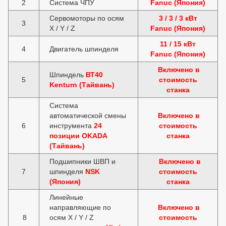
2
Система ЧПУ
Fanuc (Япония)
Сервомоторы по осям
3 / 3 / 3 кВт
3
X / Y / Z
Fanuc (Япония)
11 / 15 кВт
4
Двигатель шпинделя
Fanuc (Япония)
Включено в
Шпиндель
ВТ40
5
стоимость
Kenturn (Тайвань)
станка
Система
автоматической смены
Включено в
6
инструмента
24
стоимость
позиции ОKADA
станка
(Тайвань)
Подшипники ШВП и
Включено в
7
шпинделя
NSK
стоимость
(Япония)
станка
Линейные
направляющие по
Включено в
8
осям X / Y / Z
стоимость