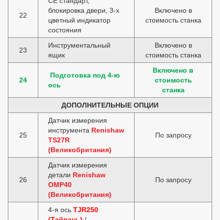
СЕ стандарт,
блокировка двери, 3-х
Включено в
22
цветный индикатор
стоимость станка
состояния
Инструментальный
Включено в
23
ящик
стоимость станка
Включено в
Подготовка под 4-ю
24
стоимость
ось
станка
ДОПОЛНИТЕЛЬНЫЕ ОПЦИИ
Датчик измерения
инструмента
Renishaw
25
По запросу
TS27R
(Великобритания)
Датчик измерения
детали
Renishaw
26
По запросу
OMP40
(Великобритания)
4-я ось
TJR250
(Тайвань)
/