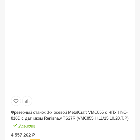
Фрезерный станок 3-х осевой MetalCraft VMC855 с ЧПУ HNC-
818D с датчиком Renishaw TS27R (VMC855.H.11/15.10.20.T.P)
В наличии
4 557 262
₽