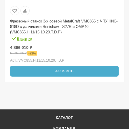
Фрезерный станок 3-х осевой MetalCraft VMC855 с ЧПУ HNC-
818D с датчиками Renishaw TS27R и OMP40
(VMC855.H.11/15.10.20.T.D.P)
В наличии
4 896 010
₽
6 276 936
₽
-
22
%
Арт.: VMC855.H.11/15.10.20.T.D.P
ЗАКАЗАТЬ
КАТАЛОГ
КОМПАНИЯ