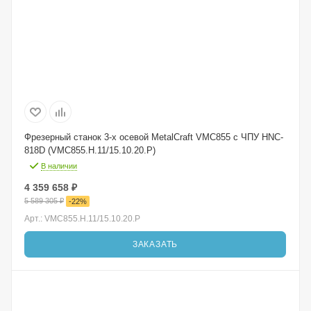
Фрезерный станок 3-х осевой MetalCraft VMC855 с ЧПУ HNC-
818D (VMC855.H.11/15.10.20.P)
В наличии
4 359 658
₽
5 589 305
₽
-
22
%
Арт.: VMC855.H.11/15.10.20.P
ЗАКАЗАТЬ