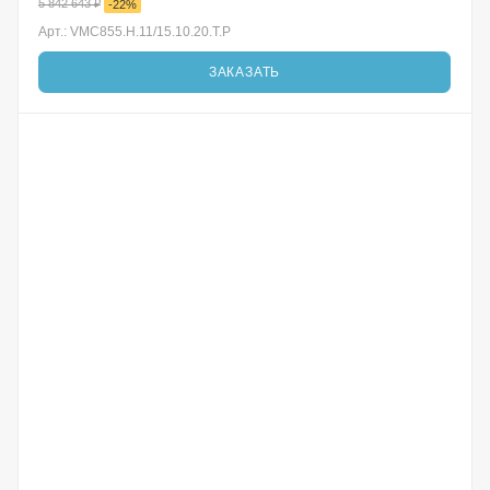
5 842 643
₽
-
22
%
Арт.: VMC855.H.11/15.10.20.T.P
ЗАКАЗАТЬ