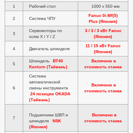
1
Рабочий стол
1000 x 550 мм
Fanuc 0i-Mf(5)
2
Система ЧПУ
Plus (Япония)
Сервомоторы по
3 / 3 / 3 кВт Fanuc
3
осям X / Y / Z
(Япония)
11 / 15 кВт Fanuc
4
Двигатель шпинделя
(Япония)
Шпиндель
ВТ40
Включено в
5
Kenturn (Тайвань)
стоимость станка
Система
автоматической
Включено в
6
смены инструмента
стоимость станка
24 позиции ОKADA
(Тайвань)
Подшипники ШВП и
Включено в
7
шпинделя
NSK
стоимость станка
(Япония)