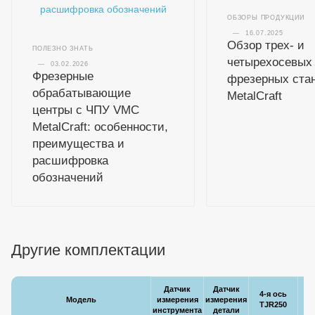
ОБЗОРЫ ПРОДУКЦИИ
—
16.07.2025
Обзор трех- и
ПОЛЕЗНО ЗНАТЬ
четырехосевых
—
03.02.2026
Фрезерные
фрезерных ста
обрабатывающие
MetalCraft
центры с ЧПУ VMC
MetalCraft: особенности,
преимущества и
расшифровка
обозначений
Другие комплектации
Датчик
Датчик
4-я ось
Модель
измерения
измерения
Це
TJR250
инструмента
детали