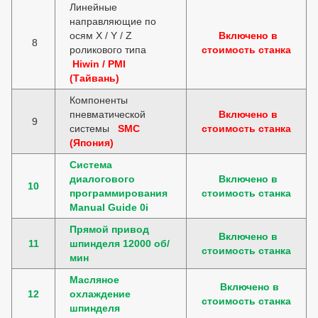
Линейные
направляющие по
осям X / Y / Z
Включено в
8
роликового типа
стоимость станка
Hiwin / PMI
(Тайвань)
Компоненты
пневматической
Включено в
9
системы
SMC
стоимость станка
(Япония)
Система
диалогового
Включено в
10
программирования
стоимость станка
Manual Guide 0i
Прямой привод
Включено в
11
шпинделя 12000 об/
стоимость станка
мин
Масляное
Включено в
12
охлаждение
стоимость станка
шпинделя