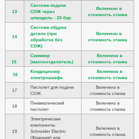
Система подачи
Включено в
13
СОЖ через
стоимость станка
шпиндель - 20 бар
Система обдува
детали (при
Включено в
14
обработке без
стоимость станка
СОЖ)
Скиммер
Включено в
15
(маслоотделитель)
стоимость станка
Кондиционер
Включено в
16
электрошкафа
стоимость станка
Пистолет для подачи
Включено в
17
СОЖ
стоимость станка
Пневматический
Включено в
18
пистолет
стоимость станка
Электрические
компоненты
Включено в
19
Schneider Electric
стоимость станка
(Франция) или