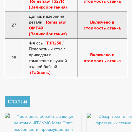
Renishaw TS27R
стоимость станка
(Великобритания)
Датчик измерения
детали
Renishaw
Включено в
27
OMP40
стоимость станка
(Великобритания)
4-я ось
TJR250
/
Поворотный стол с
приводом в
Включено в
28
комплекте с ручной
стоимость станка
задней бабкой
(Тайвань)
Статьи