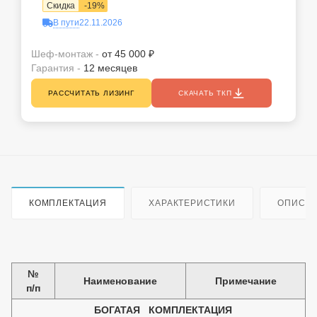
Скидка
-
19
%
В пути
22.11.2026
Шеф-монтаж -
от 45 000 ₽
Гарантия -
12 месяцев
РАССЧИТАТЬ ЛИЗИНГ
СКАЧАТЬ ТКП
КОМПЛЕКТАЦИЯ
ХАРАКТЕРИСТИКИ
ОПИСА
№
Наименование
Примечание
п/п
БОГАТАЯ
КОМПЛЕКТАЦИЯ