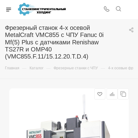
Фрезерный станок 4-х осевой
MetalCraft VMС855 с ЧПУ Fanuc 0i
Mf(5) Plus с датчиками Renishaw
TS27R и OMP40
(VMC855.F.11/15.12.20.T.D.4)
—
—
—
Главная
Каталог
Фрезерные станки с ЧПУ
4-x осевые фрез