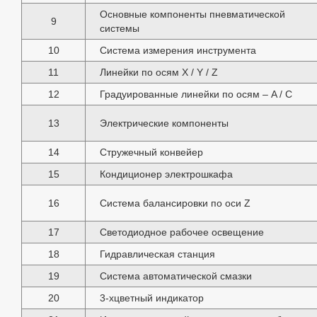
Основные компоненты пневматической
9
системы
10
Система измерения инструмента
11
Линейки по осям X / Y / Z
12
Градуированные линейки по осям – A / C
13
Электрические компоненты
14
Стружечный конвейер
15
Кондиционер электрошкафа
16
Система балансировки по оси Z
17
Светодиодное рабочее освещение
18
Гидравлическая станция
19
Система автоматической смазки
20
3-хцветный индикатор