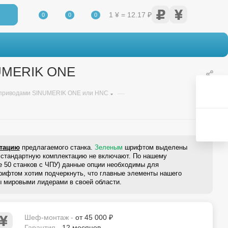
1 ¥ = 12.17 ₽
0
0
0
NUMERIK ONE
—
и приводами SINUMERIK ONE или HNC
ктацию
предлагаемого станка.
Зеленым
шрифтом выделены
 в стандартную комплектацию не включают. По нашему
е 50 станков с ЧПУ) данные опции необходимы для
ифтом хотим подчеркнуть, что главные элементы нашего
ы мировыми лидерами в своей области.
Шеф-монтаж -
от 45 000 ₽
Гарантия -
12 месяцев