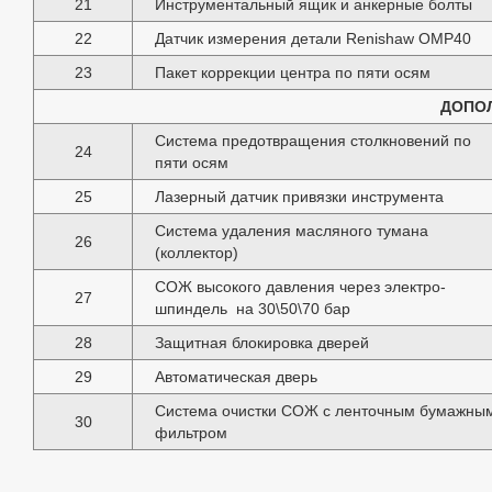
21
Инструментальный ящик и анкерные болты
22
Датчик измерения детали Renishaw OMP40
23
Пакет коррекции центра по пяти осям
ДОПО
Система предотвращения столкновений по
24
пяти осям
25
Лазерный датчик привязки инструмента
Система удаления масляного тумана
26
(коллектор)
СОЖ высокого давления через электро-
27
шпиндель на 30\50\70 бар
28
Защитная блокировка дверей
29
Автоматическая дверь
Система очистки СОЖ с ленточным бумажны
30
фильтром