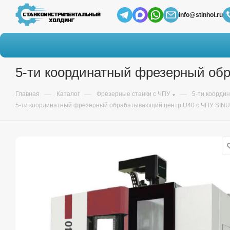
info@stinhol.ru
5-ти координатный фрезерный о
—
—
—
Главная
Каталог
Фрезерные станки с ЧПУ
5-ти коорди
5-ти координатный фрезерный обрабатывающий центр U40 с ЧПУ SIN