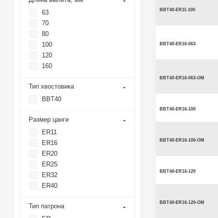
BBT40-ER11-100
63
70
80
100
BBT40-ER16-063
120
160
BBT40-ER16-063-OM
Тип хвостовика
BBT40
BBT40-ER16-100
Размер цанги
ER11
BBT40-ER16-100-OM
ER16
ER20
ER25
BBT40-ER16-120
ER32
ER40
BBT40-ER16-120-OM
Тип патрона