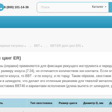
Каталог
8 (800) 101-14-36
—
—
зерные патроны
BBT
BBT-ER (для цанг ER)
 цанг ER)
ы (оправки) применяются для фиксации режущего инструмента и переда
 размеру конуса (7:24), но отличается количеством зон контакта. Если 
ности конуса, то BBT - и по конусу, и по торцу. Таким образом, хвостов
и в шпинделе, что делает его отличным решением для тяжелой металло
остовика BBT40 и вариантами исполнения (длина вылета от шпинделя, р
ль
Тип хвостовика
Размер цанги
Диаметр D, мм
Д