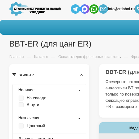
info@stinhol.ru
BBT-ER (для цанг ER)
—
—
—
Главная
Каталог
Оснастка для фрезерных станков
Фре
BBT-ER (для
ФИЛЬТР
Фрезерные патрон
аналогичен BT по
Наличие
только по поверх
На складе
фиксацию оправк
В пути
ER с размером хв
Назначение
Цанговый
Моде
Длина вылета, мм