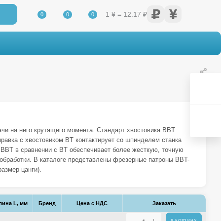
1 ¥ = 12.17 ₽
0
0
0
чи на него крутящего момента. Стандарт хвостовика BBT
оправка с хвостовиком BT контактирует со шпинделем станка
ик BBT в сравнении с BT обеспечивает более жесткую, точную
обработки. В каталоге представлены фрезерные патроны BBT-
азмер цанги).
лина L, мм
Бренд
Цена с НДС
Заказать
В КОРЗИНУ