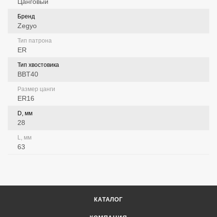
Цанговый
Бренд
Zegyo
Тип патрона
ER
Тип хвостовика
BBT40
Размер цанги
ER16
D, мм
28
L, мм
63
КАТАЛОГ