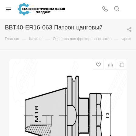
BBT40-ER16-063 Патрон цанговый
—
—
—
Главная
Каталог
Оснастка для фрезерных станков
Фрезер