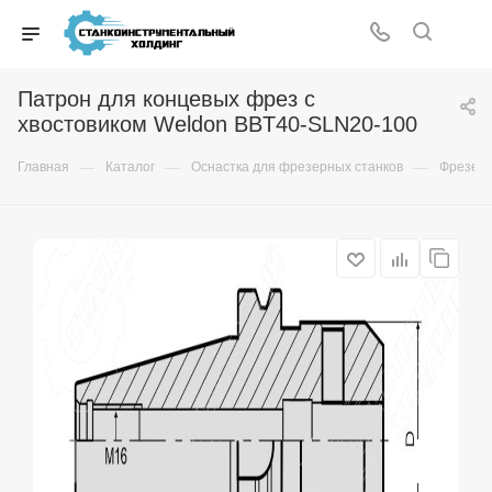
Патрон для концевых фрез с
хвостовиком Weldon BBT40-SLN20-100
—
—
—
Главная
Каталог
Оснастка для фрезерных станков
Фрезер