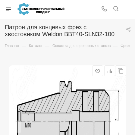
Патрон для концевых фрез с
хвостовиком Weldon BBT40-SLN32-100
—
—
—
Главная
Каталог
Оснастка для фрезерных станков
Фрезер