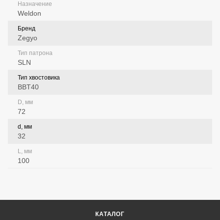
Назначение
Weldon
Бренд
Zegyo
Тип патрона
SLN
Тип хвостовика
BBT40
D, мм
72
d, мм
32
L, мм
100
КАТАЛОГ