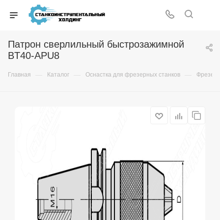
Патрон сверлильный быстрозажимной
BT40-APU8
—
—
—
Главная
Каталог
Оснастка для фрезерных станков
Фрезер