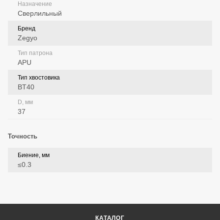
Назначение
Сверлильный
Бренд
Zegyo
Тип патрона
APU
Тип хвостовика
BT40
D, мм
37
Точность
Биение, мм
≤0.3
КАТАЛОГ