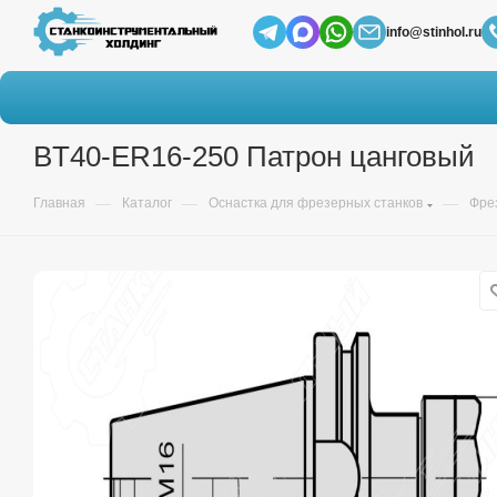
info@stinhol.ru
BT40-ER16-250 Патрон цанговый
—
—
—
Главная
Каталог
Оснастка для фрезерных станков
Фре