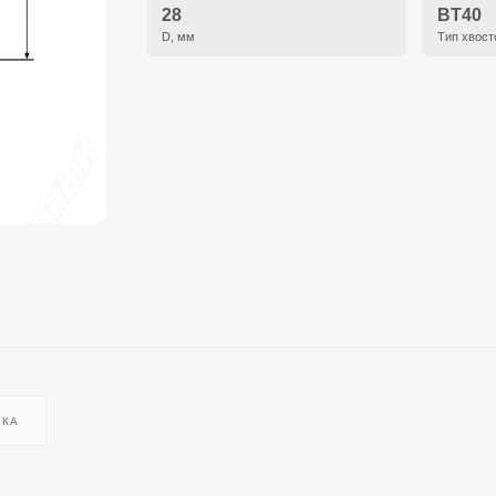
28
BT40
D, мм
Тип хвост
ВКА