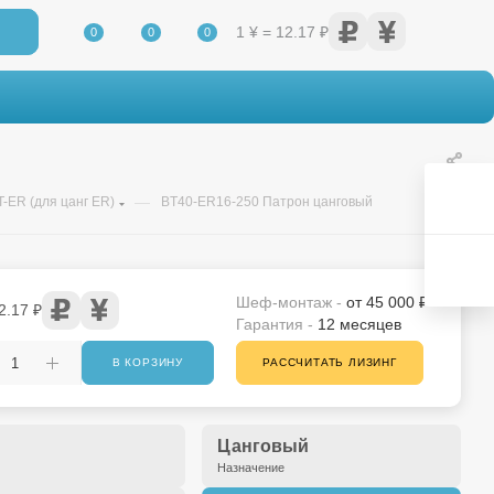
1 ¥ = 12.17 ₽
0
0
0
—
-ER (для цанг ER)
BT40-ER16-250 Патрон цанговый
Шеф-монтаж -
от 45 000 ₽
2.17 ₽
Гарантия -
12 месяцев
В КОРЗИНУ
РАССЧИТАТЬ ЛИЗИНГ
Цанговый
Назначение