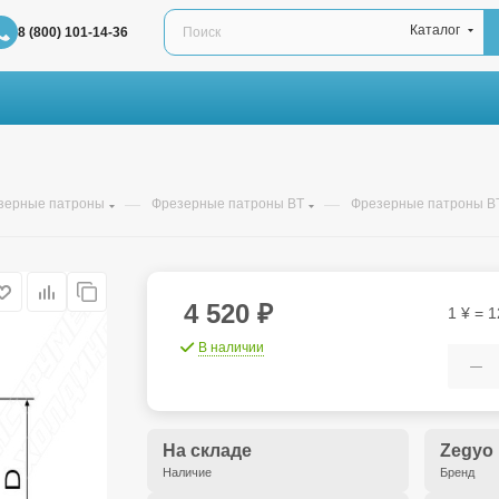
Каталог
8 (800) 101-14-36
—
—
зерные патроны
Фрезерные патроны BT
Фрезерные патроны BT
4 520
₽
1 ¥ = 1
В наличии
На складе
Zegyo
Наличие
Бренд