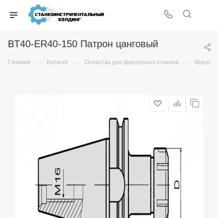
BT40-ER40-150 Патрон цанговый
—
—
—
Главная
Каталог
Оснастка для фрезерных станков
Фрезер