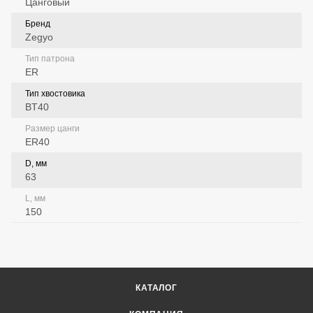
Цанговый
Бренд
Zegyo
Тип патрона
ER
Тип хвостовика
BT40
Размер цанги
ER40
D, мм
63
L, мм
150
КАТАЛОГ