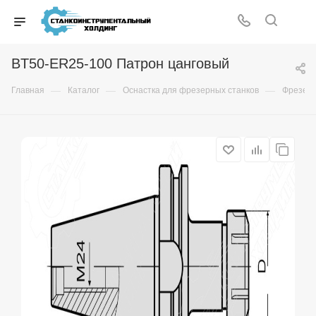
BT50-ER25-100 Патрон цанговый
—
—
—
Главная
Каталог
Оснастка для фрезерных станков
Фрезер