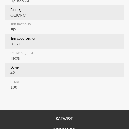
Цанговый
Бренд
OLICNC
Тип патрона
ER
Тип хвостовика
BT50
Размер цанги
ER25
D, мм
42
L, мм
100
КАТАЛОГ