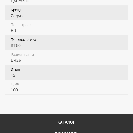
Цанговый
Бренд
Zegyo
Тип патрона
ER
Тип хвостовика
BT50
Размер цанги
ER25
D, мм
42
L, мм
160
КАТАЛОГ