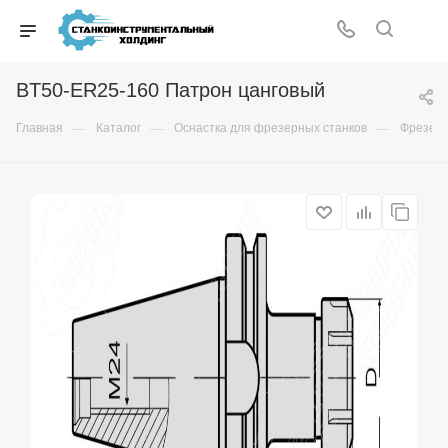
BT50-ER25-160 Патрон цанговый
—
—
—
Главная
Каталог
Оснастка для фрезерных станков
Фрезер