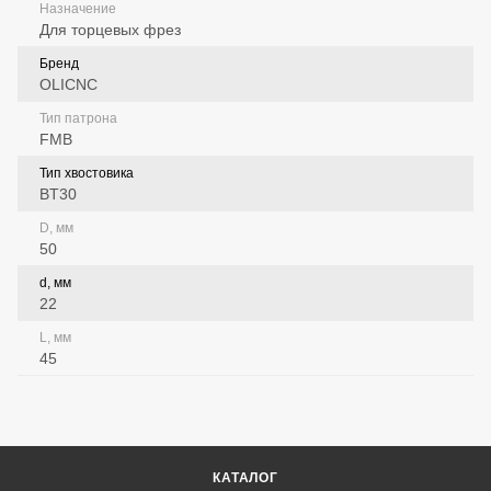
Назначение
Для торцевых фрез
Бренд
OLICNC
Тип патрона
FMB
Тип хвостовика
BT30
D, мм
50
d, мм
22
L, мм
45
КАТАЛОГ