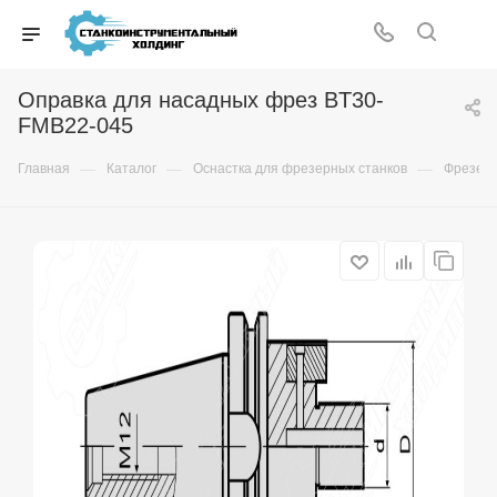
Оправка для насадных фрез BT30-
FMB22-045
—
—
—
Главная
Каталог
Оснастка для фрезерных станков
Фрезер