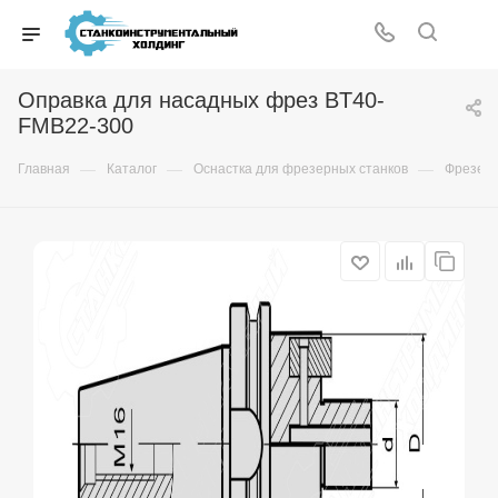
Оправка для насадных фрез BT40-
FMB22-300
—
—
—
Главная
Каталог
Оснастка для фрезерных станков
Фрезер