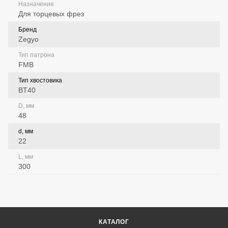
Назначение
Для торцевых фрез
Бренд
Zegyo
Тип патрона
FMB
Тип хвостовика
BT40
D, мм
48
d, мм
22
L, мм
300
КАТАЛОГ