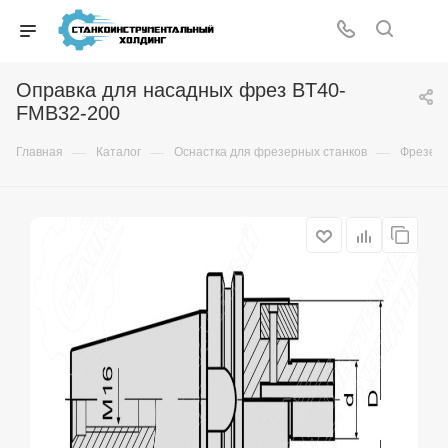
Оправка для насадных фрез BT40-
FMB32-200
—
—
—
Главная
Каталог
Оснастка для фрезерных станков
Фрезер