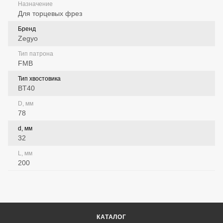
Назначение
Для торцевых фрез
Бренд
Zegyo
Тип патрона
FMB
Тип хвостовика
BT40
D, мм
78
d, мм
32
L, мм
200
КАТАЛОГ