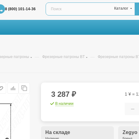
Каталог
8 (800) 101-14-36
—
—
зерные патроны
Фрезерные патроны BT
Фрезерные патроны BT
3 287
₽
1 ¥ = 1
В наличии
На складе
Zegyo
Наличие
Бренд