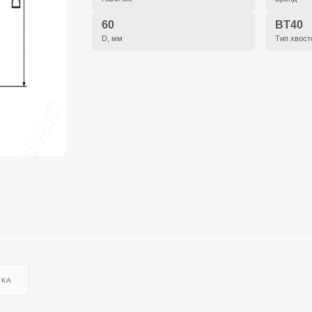
60
BT40
D, мм
Тип хвост
ВКА