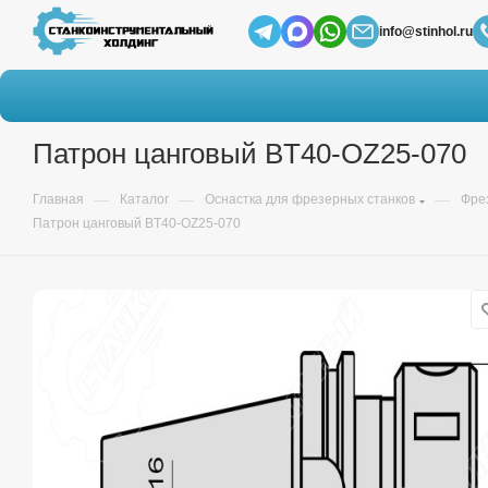
info@stinhol.ru
Патрон цанговый BT40-OZ25-070
—
—
—
Главная
Каталог
Оснастка для фрезерных станков
Фре
Патрон цанговый BT40-OZ25-070