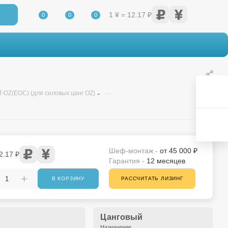
1 ¥ = 12.17 ₽
0
0
0
—
-OZ(EOC) (для силовых цанг OZ)
Шеф-монтаж -
от 45 000 ₽
2.17 ₽
Гарантия -
12 месяцев
В КОРЗИНУ
РАССЧИТАТЬ ЛИЗИНГ
Цанговый
Назначение