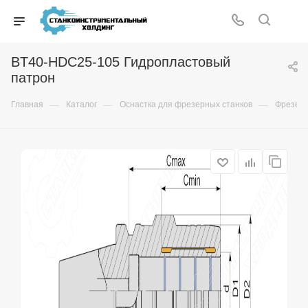
BT40-HDC25-105 Гидропластовый
патрон
—
—
—
Главная
Каталог
Оснастка для фрезерных станков
Фрезер