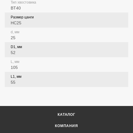
Тип хвостовика
BT40
Размер цанги
HC25
d, мм
25
D1, мм
52
L, мм
105
L1, мм
55
КАТАЛОГ
КОМПАНИЯ