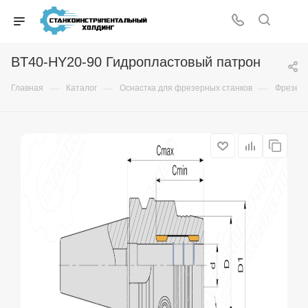
BT40-HY20-90 Гидропластовый патрон
—
—
—
Главная
Каталог
Оснастка для фрезерных станков
Фрезер