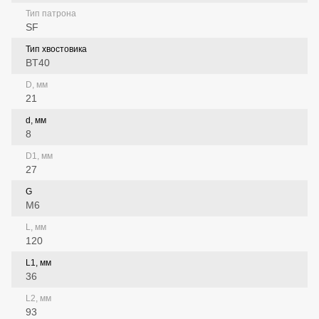
Тип патрона
SF
Тип хвостовика
BT40
D, мм
21
d, мм
8
D1, мм
27
G
M6
L, мм
120
L1, мм
36
L2, мм
93