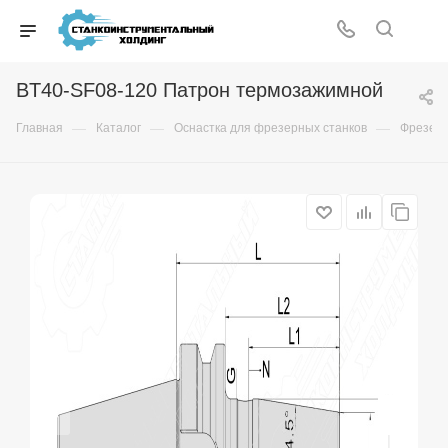
BT40-SF08-120 Патрон термозажимной
—
—
—
Главная
Каталог
Оснастка для фрезерных станков
Фрезер