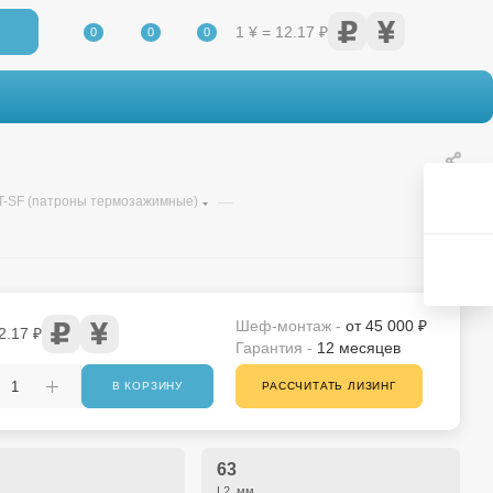
1 ¥ = 12.17 ₽
0
0
0
—
T-SF (патроны термозажимные)
Шеф-монтаж -
от 45 000 ₽
2.17 ₽
Гарантия -
12 месяцев
В КОРЗИНУ
РАССЧИТАТЬ ЛИЗИНГ
63
L2, мм