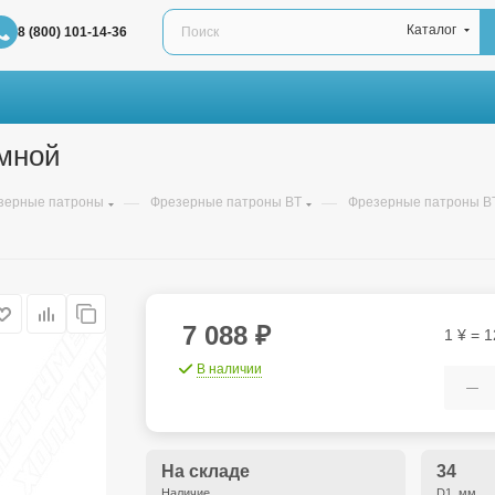
Каталог
8 (800) 101-14-36
мной
—
—
зерные патроны
Фрезерные патроны BT
Фрезерные патроны B
7 088
₽
1 ¥ = 1
В наличии
На складе
34
Наличие
D1, мм