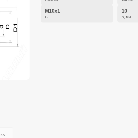
M10x1
10
G
N, мм
ВКА