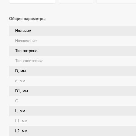
Общие параметры
Наличие
Назначение
Тип патрона
Тип хвостовика
D, мм
d, мм
D1, мм
G
L, мм
L1, мм
L2, мм