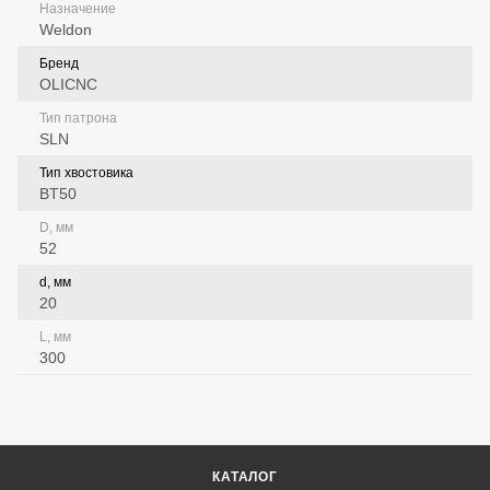
Назначение
Weldon
Бренд
OLICNC
Тип патрона
SLN
Тип хвостовика
BT50
D, мм
52
d, мм
20
L, мм
300
КАТАЛОГ