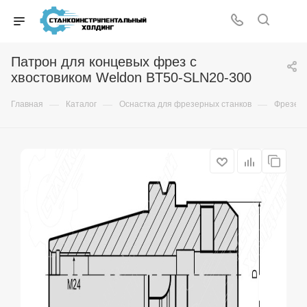
Патрон для концевых фрез с
хвостовиком Weldon BT50-SLN20-300
—
—
—
Главная
Каталог
Оснастка для фрезерных станков
Фрезер