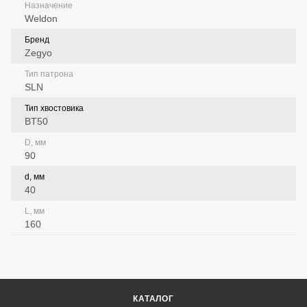
Назначение
Weldon
Бренд
Zegyo
Тип патрона
SLN
Тип хвостовика
BT50
D, мм
90
d, мм
40
L, мм
160
КАТАЛОГ