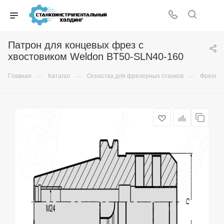
Патрон для концевых фрез с
хвостовиком Weldon BT50-SLN40-160
—
—
—
Главная
Каталог
Оснастка для фрезерных станков
Фрезер