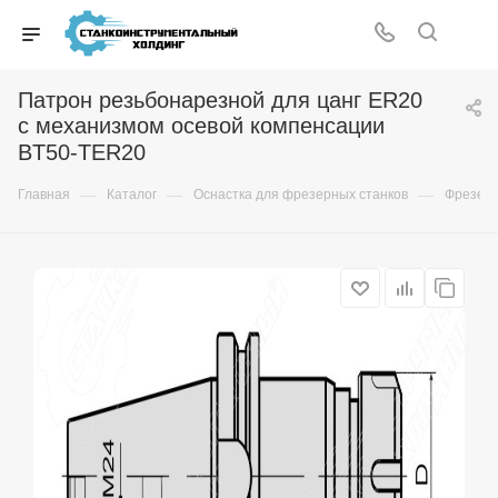
Патрон резьбонарезной для цанг ER20
с механизмом осевой компенсации
BT50-TER20
—
—
—
Главная
Каталог
Оснастка для фрезерных станков
Фрезер