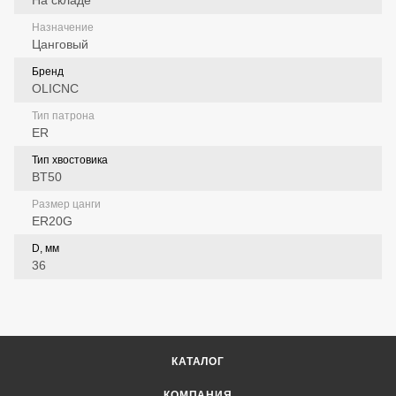
На складе
Назначение
Цанговый
Бренд
OLICNC
Тип патрона
ER
Тип хвостовика
BT50
Размер цанги
ER20G
D, мм
36
КАТАЛОГ
КОМПАНИЯ