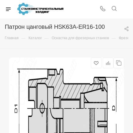
Патрон цанговый HSK63A-ER16-100
—
—
—
Главная
Каталог
Оснастка для фрезерных станков
Фрезер