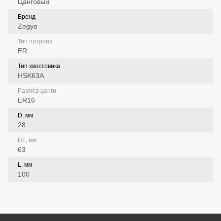
Цанговый
Бренд
Zegyo
Тип патрона
ER
Тип хвостовика
HSK63A
Размер цанги
ER16
D, мм
28
D1, мм
63
L, мм
100