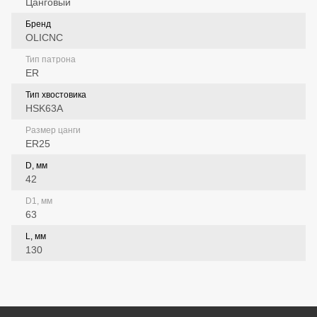
Цанговый
Бренд
OLICNC
Тип патрона
ER
Тип хвостовика
HSK63A
Размер цанги
ER25
D, мм
42
D1, мм
63
L, мм
130