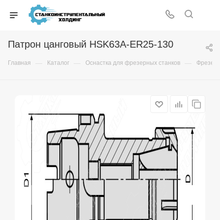
Патрон цанговый HSK63A-ER25-130
—
—
—
Главная
Каталог
Оснастка для фрезерных станков
Фрезер