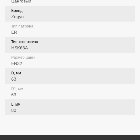
Цанговый
Бренд
Zegyo
Тип патрона
ER
Тип хвостовика
HSK63A
Размер цанги
ER32
D, мм
63
D1, мм
63
L, мм
80