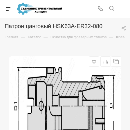
Патрон цанговый HSK63A-ER32-080
—
—
—
Главная
Каталог
Оснастка для фрезерных станков
Фрезер