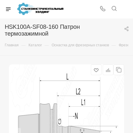
HSK100A-SF08-160 Патрон
термозажимной
—
—
—
Главная
Каталог
Оснастка для фрезерных станков
Фрезер