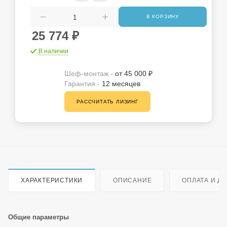
В КОРЗИНУ
25 774
₽
В наличии
Шеф-монтаж -
от 45 000 ₽
Гарантия -
12 месяцев
РАССЧИТАТЬ ЛИЗИНГ
ХАРАКТЕРИСТИКИ
ОПИСАНИЕ
ОПЛАТА И Д
Общие параметры