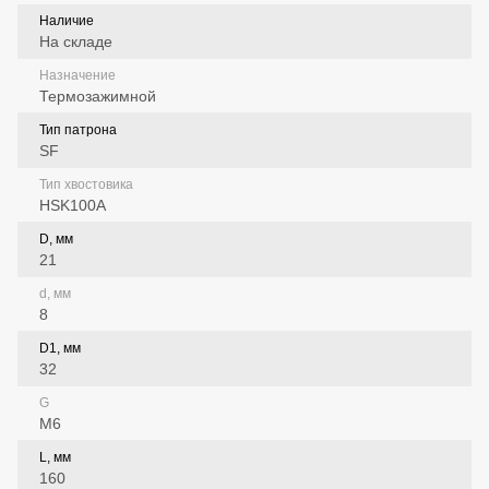
Наличие
На складе
Назначение
Термозажимной
Тип патрона
SF
Тип хвостовика
HSK100A
D, мм
21
d, мм
8
D1, мм
32
G
M6
L, мм
160