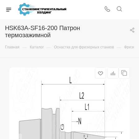
HSK63A-SF16-200 Патрон
термозажимной
—
—
—
Главная
Каталог
Оснастка для фрезерных станков
Фрезер