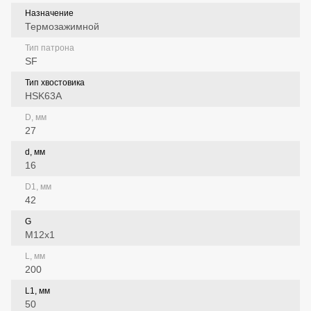
Назначение
Термозажимной
Тип патрона
SF
Тип хвостовика
HSK63A
D, мм
27
d, мм
16
D1, мм
42
G
M12x1
L, мм
200
L1, мм
50