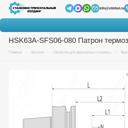
info@stinhol.ru
HSK63A-SFS06-080 Патрон термо
—
—
—
Главная
Каталог
Оснастка для фрезерных станков
Фре