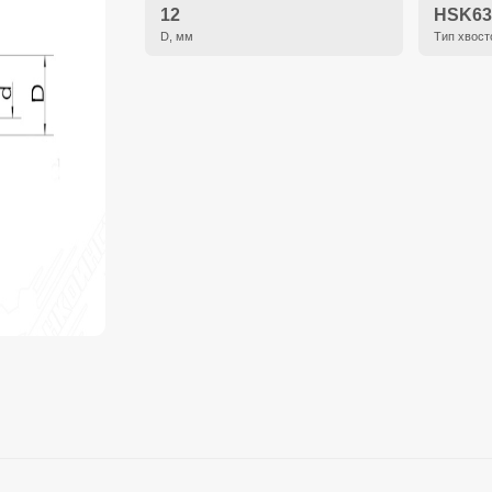
12
HSK6
D, мм
Тип хвост