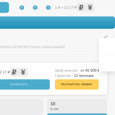
1 ¥ = 12.17 ₽
0
0
0
HSK63A-SFS06-080 Патрон термозажимной
Шеф-монтаж -
от 45 000 ₽
2.17 ₽
Гарантия -
12 месяцев
ЗАПРОСИТЬ
РАССЧИТАТЬ ЛИЗИНГ
10
N, мм