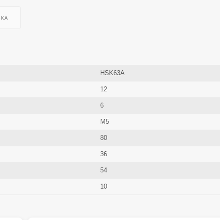
ВКА
HSK63A
12
6
M5
80
36
54
10