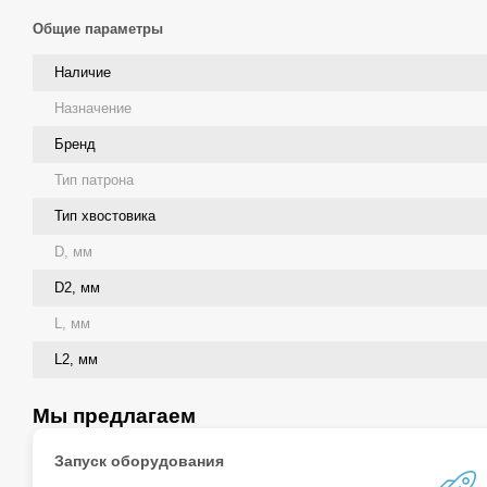
Общие параметры
Наличие
Назначение
Бренд
Тип патрона
Тип хвостовика
D, мм
D2, мм
L, мм
L2, мм
Мы предлагаем
Запуск оборудования