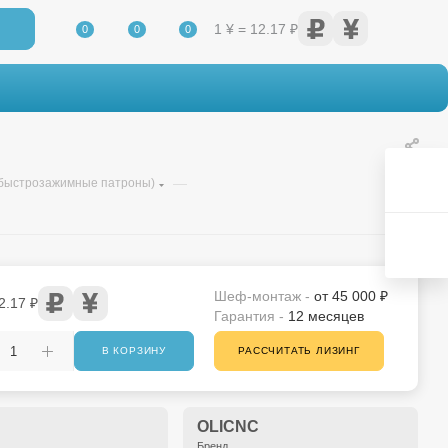
1 ¥ = 12.17 ₽
0
0
0
—
быстрозажимные патроны)
Шеф-монтаж -
от 45 000 ₽
2.17 ₽
Гарантия -
12 месяцев
В КОРЗИНУ
РАССЧИТАТЬ ЛИЗИНГ
OLICNC
Бренд