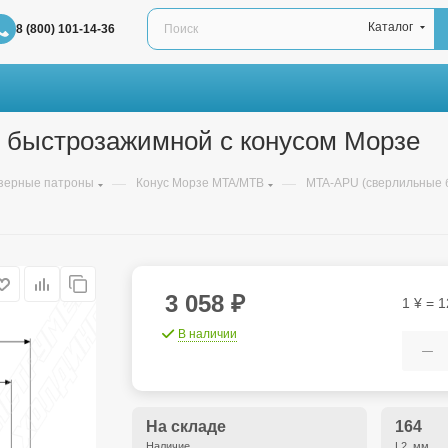
Каталог
8 (800) 101-14-36
 быстрозажимной с конусом Морзе
—
—
зерные патроны
Конус Морзе MTA/MTB
MTA-APU (сверлильные 
3 058
₽
1 ¥ = 1
В наличии
На складе
164
Наличие
L2, мм