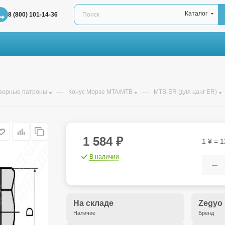
Каталог
8 (800) 101-14-36
—
—
зерные патроны
Конус Морзе MTA/MTB
MTB-ER (для цанг ER)
1 584
₽
1 ¥ = 1
В наличии
На складе
Zegyo
Наличие
Бренд