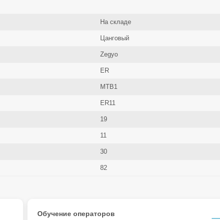
На складе
Цанговый
Zegyo
ER
MTB1
ER11
19
11
30
82
Обучение операторов