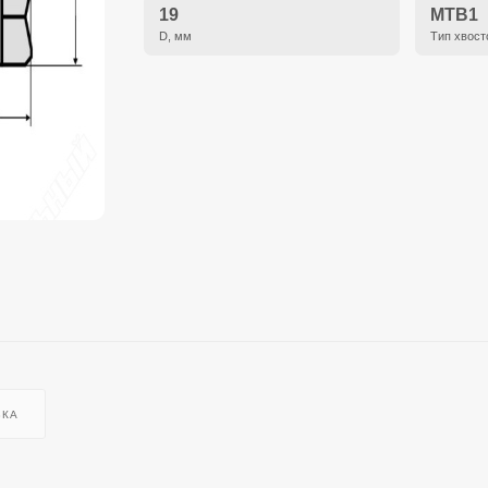
19
MTB1
D, мм
Тип хвост
ВКА