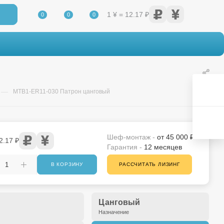
1 ¥ = 12.17 ₽
0
0
0
—
MTB1-ER11-030 Патрон цанговый
Шеф-монтаж -
от 45 000 ₽
2.17 ₽
Гарантия -
12 месяцев
В КОРЗИНУ
РАССЧИТАТЬ ЛИЗИНГ
Цанговый
Назначение