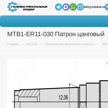
info@stinhol.ru
MTB1-ER11-030 Патрон цанговый
—
—
—
Главная
Каталог
Оснастка для фрезерных станков
Фре