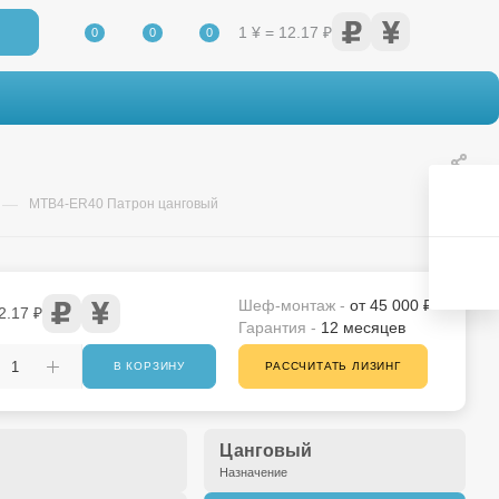
1 ¥ = 12.17 ₽
0
0
0
—
MTB4-ER40 Патрон цанговый
Шеф-монтаж -
от 45 000 ₽
2.17 ₽
Гарантия -
12 месяцев
В КОРЗИНУ
РАССЧИТАТЬ ЛИЗИНГ
Цанговый
Назначение