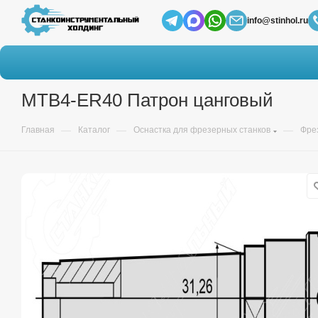
info@stinhol.ru
MTB4-ER40 Патрон цанговый
—
—
—
Главная
Каталог
Оснастка для фрезерных станков
Фре