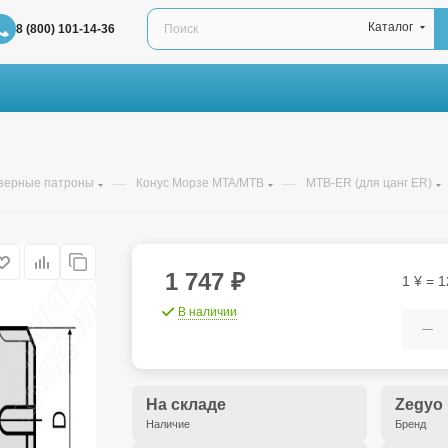
Каталог
8 (800) 101-14-36
—
—
зерные патроны
Конус Морзе MTA/MTB
MTB-ER (для цанг ER)
1 747
₽
1 ¥ = 1
В наличии
На складе
Zegyo
Наличие
Бренд