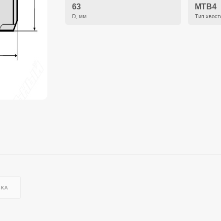
63
MTB4
D, мм
Тип хвост
ВКА