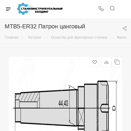
MTB5-ER32 Патрон цанговый
—
—
—
Главная
Каталог
Оснастка для фрезерных станков
Фрезер