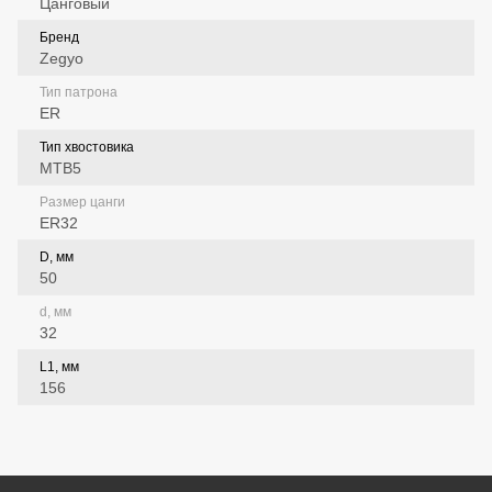
Цанговый
Бренд
Zegyo
Тип патрона
ER
Тип хвостовика
MTB5
Размер цанги
ER32
D, мм
50
d, мм
32
L1, мм
156