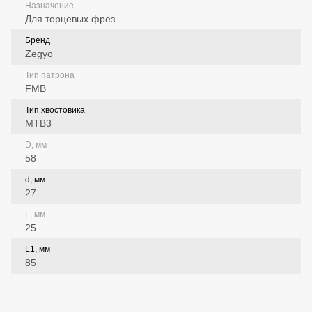
Назначение
Для торцевых фрез
Бренд
Zegyo
Тип патрона
FMB
Тип хвостовика
MTB3
D, мм
58
d, мм
27
L, мм
25
L1, мм
85