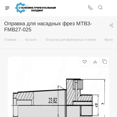
Оправка для насадных фрез MTB3-
FMB27-025
—
—
—
Главная
Каталог
Оснастка для фрезерных станков
Фрезер