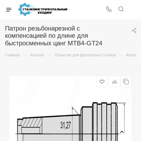
Патрон резьбонарезной с
компенсацией по длине для
быстросменных цанг MTB4-GT24
—
—
—
Главная
Каталог
Оснастка для фрезерных станков
Фрезер