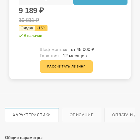
9 189
₽
10 811
₽
Скидка
-
15
%
В наличии
Шеф-монтаж -
от 45 000 ₽
Гарантия -
12 месяцев
РАССЧИТАТЬ ЛИЗИНГ
ХАРАКТЕРИСТИКИ
ОПИСАНИЕ
ОПЛАТА И Д
Общие параметры