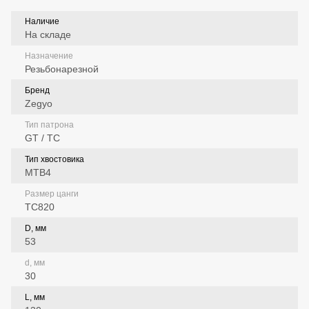
Наличие
На складе
Назначение
Резьбонарезной
Бренд
Zegyo
Тип патрона
GT / TC
Тип хвостовика
MTB4
Размер цанги
TC820
D, мм
53
d, мм
30
L, мм