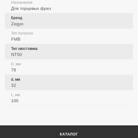
Назначение
Для торцевых фрез
Бренд
Zegyo
Тип патрона
FMB
Тип хвостовика
NT50
D, мм
78
d, мм
32
L, мм
100
КАТАЛОГ