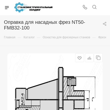
Оправка для насадных фрез NT50-
FMB32-100
—
—
—
Главная
Каталог
Оснастка для фрезерных станков
Фрезер