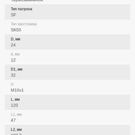
Тип патрона
SF
Тип хвостовика
SK50
D, мм
24
d, мм
12
D1, мм
32
G
M10x1
L, мм
120
L1, мм
47
L2, мм