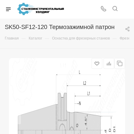
SK50-SF12-120 Термозажимной патрон
—
—
—
Главная
Каталог
Оснастка для фрезерных станков
Фрезер