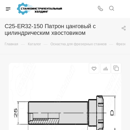
C25-ER32-150 Патрон цанговый с
цилиндрическим хвостовиком
—
—
—
Главная
Каталог
Оснастка для фрезерных станков
Фрезер