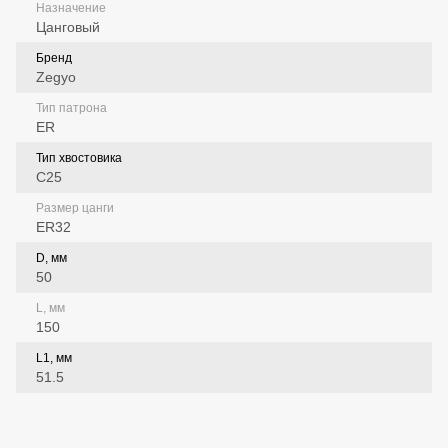
Назначение
Цанговый
Бренд
Zegyo
Тип патрона
ER
Тип хвостовика
C25
Размер цанги
ER32
D, мм
50
L, мм
150
L1, мм
51.5