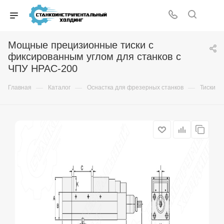
Мощные прецизионные тиски с
фиксированным углом для станков с
ЧПУ HPAC-200
—
—
—
Главная
Каталог
Оснастка для фрезерных станков
Тиски с