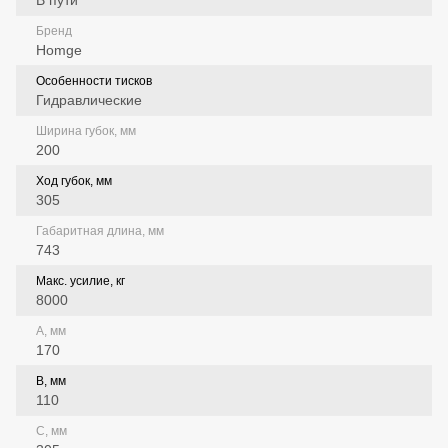
В пути
Бренд
Homge
Особенности тисков
Гидравлические
Ширина губок, мм
200
Ход губок, мм
305
Габаритная длина, мм
743
Макс. усилие, кг
8000
A, мм
170
B, мм
110
C, мм