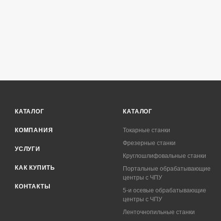
КАТАЛОГ
КАТАЛОГ
КОМПАНИЯ
Токарные станки
Фрезерные станки
УСЛУГИ
Круглошлифовальные станки
КАК КУПИТЬ
Портальные обрабатывающие
центры с ЧПУ
КОНТАКТЫ
5-и осевые обрабатывающие
центры с ЧПУ
Ленточнопильные станки