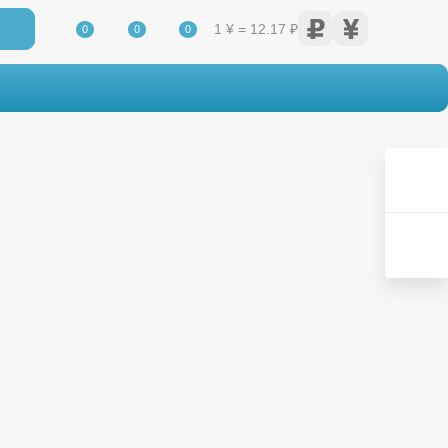
1 ¥ = 12.17 ₽
0
0
0