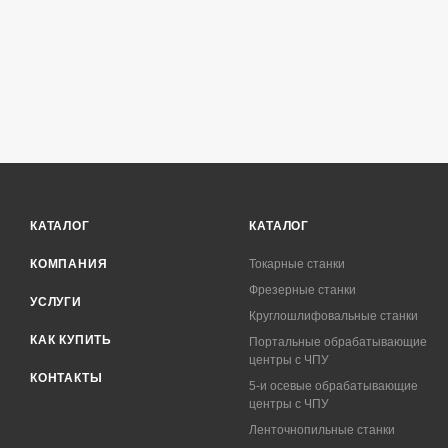
КАТАЛОГ
КАТАЛОГ
КОМПАНИЯ
Токарные станки
Фрезерные станки
УСЛУГИ
Круглошлифовальные станки
КАК КУПИТЬ
Портальные обрабатывающие
центры с ЧПУ
КОНТАКТЫ
5-и осевые обрабатывающие
центры с ЧПУ
Ленточнопильные станки