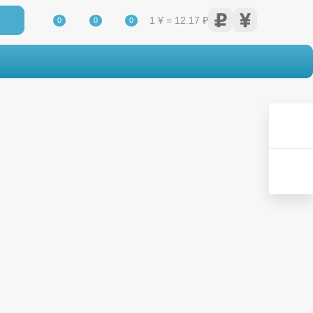
1 ¥ = 12.17 ₽
0
0
0