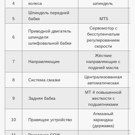
4
колеса
шпиндель
Шпиндель передней
5
бабки
МТ5
Сервомотор с
Приводной двигатель
бесступенчатым
6
шпинделя
регулированием
шлифовальной бабки
скорости
Жёсткие
7
Направляющие
направляющие с
подачей масла
Централизованная
8
Система смазки
автоматическая
MT 4 повышенной
9
Задняя бабка
жесткости с
подшипниками
Алмазный
10
Правящее устройство
карандаш
(державка)