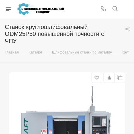
Станок круглошлифовальный
ODM25P50 повышенной точности с
ЧПУ
—
—
—
Главная
Каталог
Шлифовальные станки по металлу
Кругло