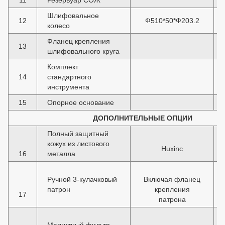
11
Резервуар СОЖ
Шлифовальное
12
Ф510*50*Ф203.2
колесо
Фланец крепления
13
шлифовального круга
Комплект
14
стандартного
инструмента
15
Опорное основание
ДОПОЛНИТЕЛЬНЫЕ ОПЦИИ
Полный защитный
кожух из листового
Huxinc
16
металла
Ручной 3-кулачковый
Включая фланец
патрон
крепления
17
патрона