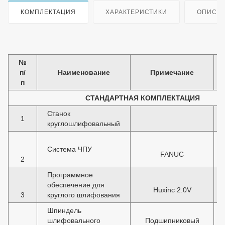
КОМПЛЕКТАЦИЯ
ХАРАКТЕРИСТИКИ
ОПИСА
№
п/
Наименование
Примечание
п
СТАНДАРТНАЯ КОМПЛЕКТАЦИЯ
Станок
1
круглошлифовальный
Система ЧПУ
FANUC
2
Программное
обеспечение для
Huxinc 2.0V
3
круглого шлифования
Шпиндель
шлифовального
Подшипниковый