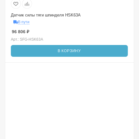
Датчик силы тяги шпинделя HSK63A
В пути
96 806
₽
Арт.: SFG-HSK63A
В КОРЗИНУ