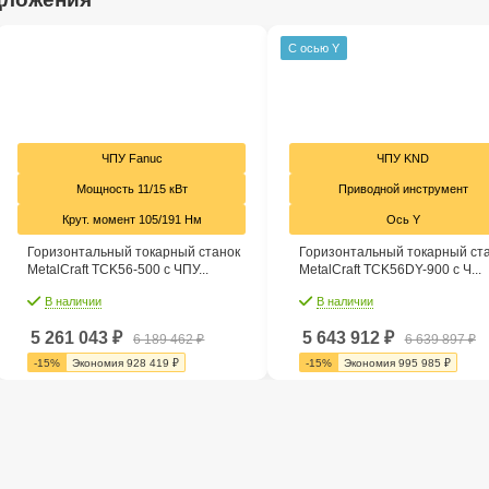
С осью Y
ЧПУ Fanuc
ЧПУ KND
Мощность 11/15 кВт
Приводной инструмент
Крут. момент 105/191 Нм
Ось Y
Горизонтальный токарный станок
Горизонтальный токарный ст
MetalCraft TCK56-500 с ЧПУ...
MetalCraft TCK56DY-900 c Ч...
В наличии
В наличии
5 261 043
₽
5 643 912
₽
6 189 462
₽
6 639 897
₽
-
15
%
Экономия
928 419
₽
-
15
%
Экономия
995 985
₽