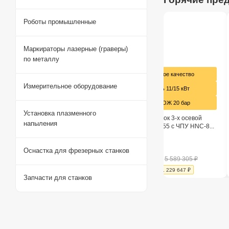
Роботы промышленные
родаж
Маркираторы лазерные (граверы)
по металлу
РМЦ: 1000 мм
Премиальное качество
Измерительное оборудование
Ручное шабрение
Мощность 11/15 кВт
Закаленные направляющие
Подача СОЖ 20 бар
Установка плазменного
арно-винторезный станок
Фрезерный станок 3-х осевой
напыления
20 РМЦ 1000
MetalCraft VMC855 с ЧПУ HNC-8...
 наличии
В наличии
Оснастка для фрезерных станков
812 625
₽
4 359 658
₽
2 132 500
₽
5 589 305
₽
%
Экономия
319 875
₽
-
22
%
Экономия
1 229 647
₽
Запчасти для станков