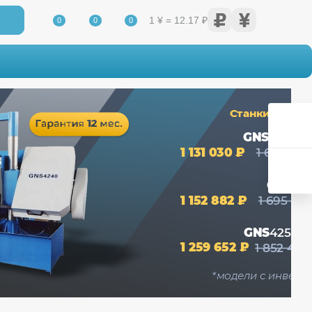
1 ¥ = 12.17 ₽
0
0
0