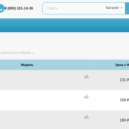
Каталог
8 (800) 101-14-36
н для конуса Морзе
Модель
Цена с 
131
150
184