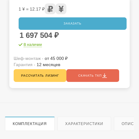
1 ¥ = 12.17 ₽
ЗАКАЗАТЬ
1 697 504
₽
В наличии
Шеф-монтаж -
от 45 000 ₽
Гарантия -
12 месяцев
РАССЧИТАТЬ ЛИЗИНГ
СКАЧАТЬ ТКП
КОМПЛЕКТАЦИЯ
ХАРАКТЕРИСТИКИ
ОПИСА