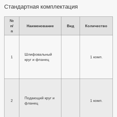
Стандартная комплектация
№
п/
Наименование
Вид
Количество
п
Шлифовальный
1
1 комп.
круг и фпанец
Подающий круг и
2
1 комп.
фланец