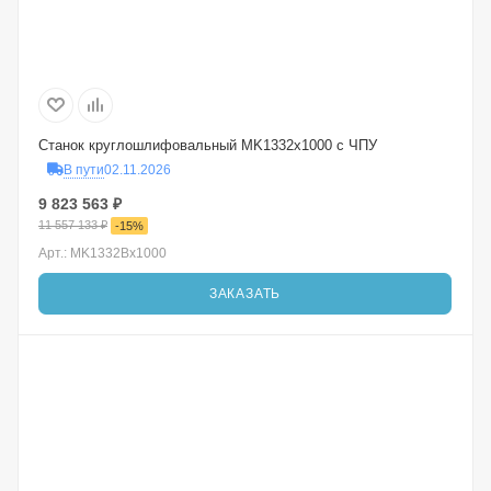
Станок круглошлифовальный MK1332x1000 с ЧПУ
В пути
02.11.2026
9 823 563
₽
11 557 133
₽
-
15
%
Арт.: MK1332Bx1000
ЗАКАЗАТЬ