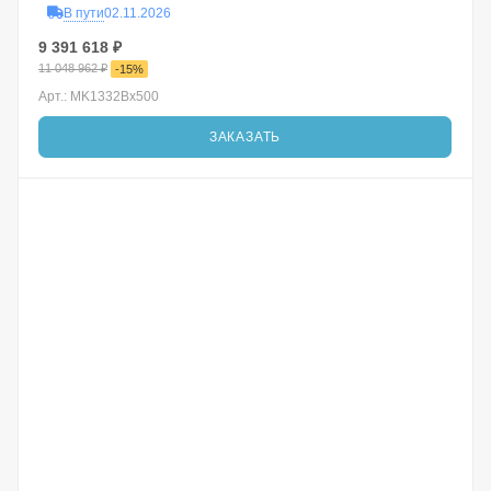
В пути
02.11.2026
9 391 618
₽
11 048 962
₽
-
15
%
Арт.: MK1332Bx500
ЗАКАЗАТЬ