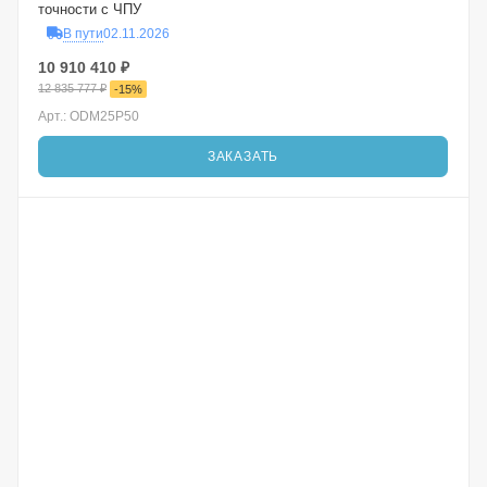
точности с ЧПУ
В пути
02.11.2026
10 910 410
₽
12 835 777
₽
-
15
%
Арт.: ODM25P50
ЗАКАЗАТЬ