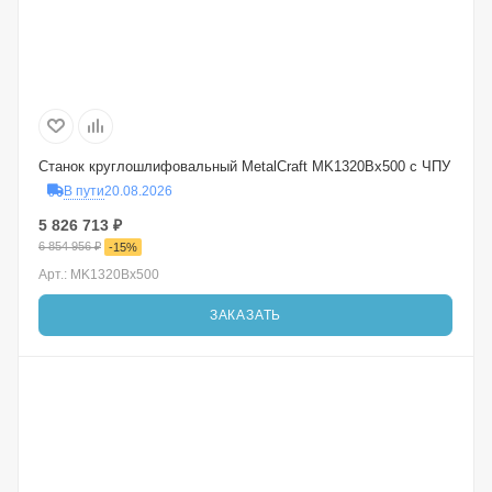
Станок круглошлифовальный MetalCraft MK1320Bx500 с ЧПУ
В пути
20.08.2026
5 826 713
₽
6 854 956
₽
-
15
%
Арт.: MK1320Bx500
ЗАКАЗАТЬ