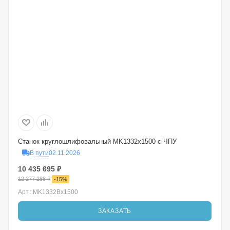
Станок круглошлифовальный MK1332x1500 с ЧПУ
В пути
02.11.2026
10 435 695
₽
12 277 288
₽
-
15
%
Арт.: MK1332Bx1500
ЗАКАЗАТЬ