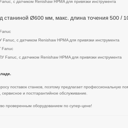
Fanuc, с датчиком Renishaw HPMA для привязки инструмента
ад станиной Ø600 мм, макс. длина точения 500 / 
 Fanuc
У Fanuc, с датчиком Renishaw HPMA для привязки инструмента
У Fanuc
ПУ Fanuc, с датчиком Renishaw HPMA для привязки инструмента
ладе.
просу поставок станков, поэтому предлагает профессиональную п
, сервисное и постгарантийное обслуживание.
тво проверенным оборудованием по супер-цене!