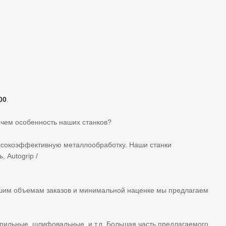
00
.
 чем особенность наших станков?
высокоэффективную металлообработку. Наши станки
 Autogrip /
ьшим объемам заказов и минимальной наценке мы предлагаем
пильные, шлифовальные, и т.д. Большая часть предлагаемого