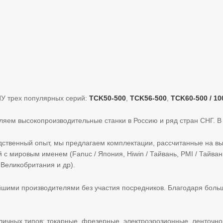
ПУ трех популярных серий:
TCK50-500
,
TCK56-500
,
TCK60-500 / 10
яем высокопроизводительные станки в Россию и ряд стран СНГ. В
одственный опыт, мы предлагаем комплектации, рассчитанные на 
ировым именем (Fanuc / Япония, Hiwin / Тайвань, PMI / Тайвань,
 Великобритания и др).
йшими производителями без участия посредников. Благодаря бол
личных типов: токарные, фрезерные, электроэрозионные, ленточно