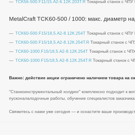
TCK56-500.F11/15.A2-6.12K.203T.R
Токарный станок c ЧПУ 
MetalCraft TCK60-500 / 1000: макс. диаметр н
TCK60-500.F15/18,5.A2-8.12К.254T
Токарный станок c ЧПУ
TCK60-500.F15/18,5.A2-8.12К.254T.R
Токарный станок c ЧП
TCK60-1000.F15/18,5.A2-8.12К.254T
Токарный станок c ЧП
TCK60-1000.F15/18,5.A2-8.12К.254T.R
Токарный станок c Ч
Важно: действие акции
ограничено
наличием товара на ск
"Станкоинструментальный холдинг" комплексно подходит к во
пусконалалодочные работы, обучение специалистов заказчика
Свяжитесь с нами уже сегодня — и оснастите ваше производс