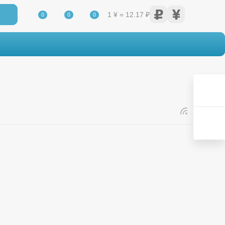
1 ¥ = 12.17 ₽
0
0
0