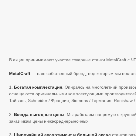
В акции принимимают участие токарные станки MetalCraft с Ч
MetalCraft
— наш собственный бренд, под которым мы поставл
1.
Богатая комплектация
. Опираясь на многолетний произв
оснащаются оригинальными комплектующими производителей с м
Тайвань, Schneider / Фрацния, Siemens / Германия, Renishaw /
2.
Всегда выгодные цены
. Мы работаем напрямую с крупне
заказчикам цены нижесреднерыночных.
3.
Широчайший ассортимент и большой склад
станков раз